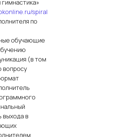
я гимнастика»
jokonline.ru/spiral
полнителя по
йные обучающие
обучению
уникация (в том
о вопросу
формат
полнитель
рограммного
ональный
 выхода в
ующих
полнителем