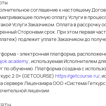
рты.
полнительное соглашение к настоящему Догов
сматривающее полную оплату Услуги в процесс
акой Услуги Заказчиком. Оплата в рассрочку 
оренный Сторонами срок. При этом первая час
платеж) подлежит уплате Заказчиком до получ
форма - электронная платформа, расположен
sujok.academy
, используемая Исполнителем для
уг по обучению. Платформа создана с использ
курс 2.0» (GETCOURSE)
https://getcourse.ru/
, 
а сервере Лицензиара ООО «Система Геткурс»
ючительной лицензии.
ЕРТЫ