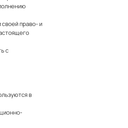
ыполнению
 своей право- и
настоящего
ь с
ользуются в
ационно-