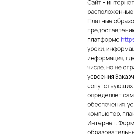
Сайт – интерне
расположенные 
Платные образов
предоставлению
платформе
http
уроки, информа
информация, где
числе, но не ог
усвоения Заказ
сопутствующих 
определяет сам
обеспечения, у
компьютер, пла
Интернет. Форм
образовательны