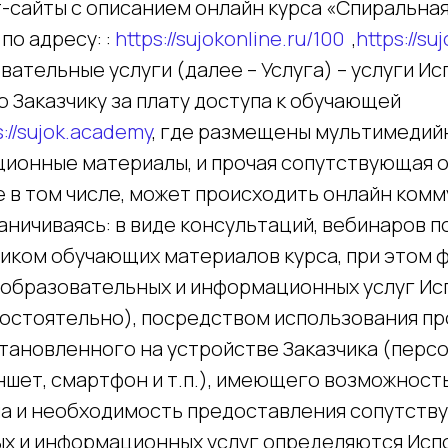
т-сайты с описанием онлайн курса «Спиральна
по адресу: :
https://sujokonline.ru/100
,
https://su
ательные услуги (далее – Услуга) – услуги Ис
 Заказчику за плату доступа к обучающей
s://sujok.academy
, где размещены мультимеди
ционные материалы, и прочая сопутствующая 
 в том числе, может происходить онлайн комм
раничиваясь: в виде консультаций, вебинаров п
чиком обучающих материалов курса, при этом 
образовательных и информационных услуг Ис
остоятельно), посредством использования п
становленного на устройстве Заказчика (перс
ншет, смартфон и т.п.), имеющего возможность
а и необходимость предоставления сопутств
х и информационных услуг определяются Ис