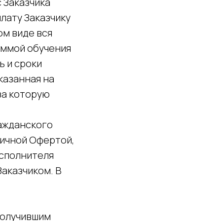
 Заказчика
лату Заказчику
ом виде вся
аммой обучения
ь и сроки
казанная на
 за которую
ражданского
личной Офертой,
Исполнителя
аказчиком. В
 получившим