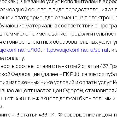
Москвы). Оказание услуг Исполнителем в адрес
озмездной основе, в виде предоставления за п
ающей платформе, где размещена в электронн
бучающие материалы в соответствии с Прогр
 в том числе наименование, продолжительност
я стоимость платных образовательных услуг у
sujokonline.ru/100
,
https://sujokonline.ru/spiral
, и
ел оплату.
овор, в соответствии с пунктом 2 статьи 437 Г
кой Федерации (далее – ГК РФ), является пуб
ятия изложенных ниже условий и оплаты услуг 
ившее акцепт настоящей Оферты, становится З
ч. 1 ст. 438 ГК РФ акцепт должен быть полным и
м.
твии с ч. 3 статьи 438 ГК РФ совершение лицом,