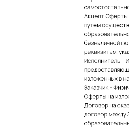
самостоятельно
Акцепт Оферты 
путем осуществ
образовательно
безналичной фор
реквизитам, ука
Исполнитель – 
предоставляющи
изложенных в н
Заказчик – Физ
Оферты на излож
Договор на оказ
договор между 
образовательны