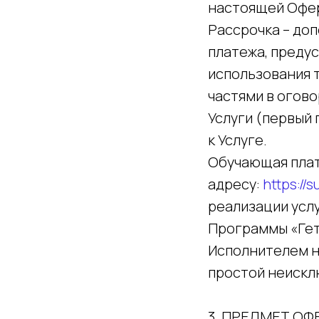
настоящей Офе
Рассрочка – до
платежа, преду
использования т
частями в огов
Услуги (первый 
к Услуге.
Обучающая плат
адресу:
https://
реализации усл
Программы «Гет
Исполнителем н
простой неискл
3. ПРЕДМЕТ ОФ