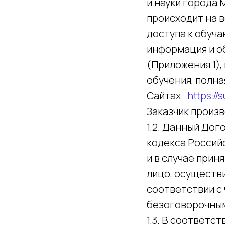
и науки города 
происходит на в
доступа к обуч
информация и о
(Приложения 1),
обучения, полна
Сайтах :
https://
Заказчик произв
1.2. Данный Дог
кодекса Российс
и в случае прин
лицо, осуществ
соответствии с 
безоговорочны
1.3. В соответс