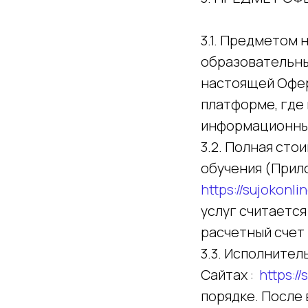
3.1. Предметом
образовательны
настоящей Офер
платформе, где
информационные
3.2. Полная ст
обучения (Прило
https://sujokonlin
услуг считаетс
расчетный счет
3.3. Исполнител
Сайтах :
https://
порядке. После 