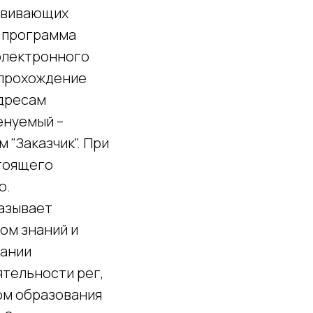
звивающих
, программа
 электронного
 прохождение
адресам
нуемый –
"Заказчик". При
стоящего
о.
казывает
ом знаний и
вании
тельности рег,
том образования