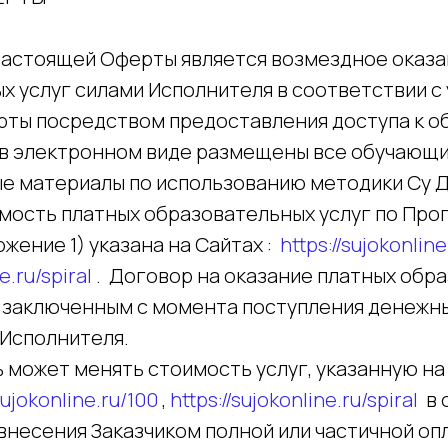
 настоящей Оферты является возмездное оказа
х услуг силами Исполнителя в соответствии с
ты посредством предоставления доступа к 
 в электронном виде размещены все обучающи
 материалы по использованию методики Су Д
оимость платных образовательных услуг по Пр
жение 1) указана на Сайтах :
https://sujokonline
e.ru/spiral
. Договор на оказание платных обр
я заключенным с момента поступления денежны
 Исполнителя.
ь может менять стоимость услуг, указанную на
sujokonline.ru/100
,
https://sujokonline.ru/spiral
в 
внесения Заказчиком полной или частичной опл