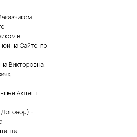
Заказчиком
те
чиком в
ой на Сайте, по
на Викторовна,
иях,
ившее Акцепт
 Договор) –
е
кцепта