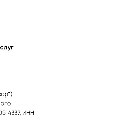
слуг
вор")
ного
514337, ИНН