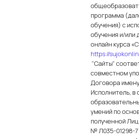
общеобразоват
программа (дал
обучения) с ис
обучения и/или
онлайн курса «
https://sujokonli
"Сайты" соотве
совместном упо
Договора имену
Исполнитель, в
образовательны
умений по осно
полученной Лиц
№ Л035-01298-7