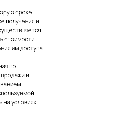
ору о сроке
е получения и
осуществляется
ть стоимости
ения им доступа
ная по
 продажи и
ованием
используемой
 на условиях