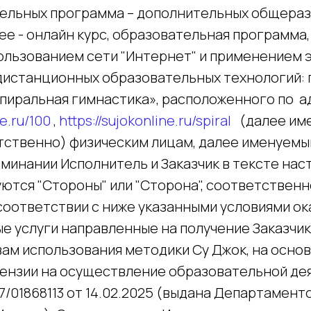
ельных программа – дополнительных общера
ее - онлайн курс, образовательная программа
пользованием сети "Интернет" и применением
 дистанционных образовательных технологий:
Спиральная гимнастика», расположенного по 
ne.ru/100
,
https://sujokonline.ru/spiral
(далее име
тственно) физическим лицам, далее именуемым 
минании Исполнитель и Заказчик в тексте на
ются "Стороны" или "Сторона", соответственн
 соответствии с ниже указанными условиями о
е услуги направленные на получение Заказчик
вам использования методики Су Джок, на осно
ензии на осуществление образовательной дея
7/01868113 от 14.02.2025 (выдана Департамен