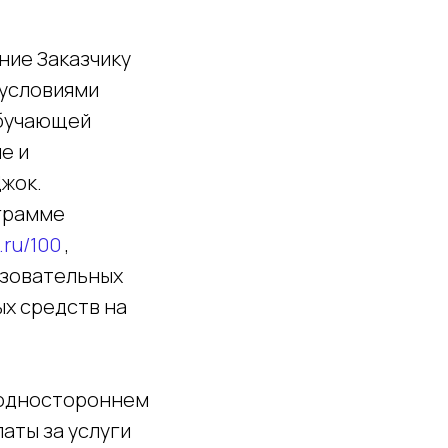
ние Заказчику
 условиями
обучающей
е и
жок.
ограмме
.ru/100
,
азовательных
х средств на
одностороннем
аты за услуги