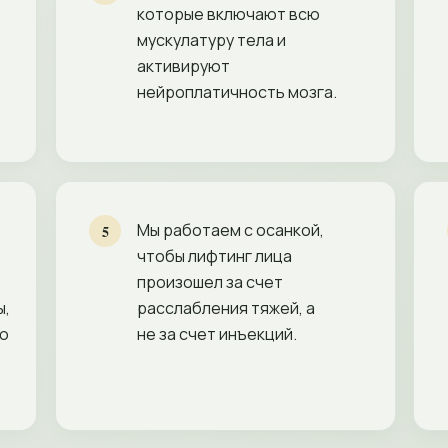
которые включают всю
мускулатуру тела и
активируют
нейроплатичность мозга.
Мы работаем с осанкой,
5
чтобы лифтинг лица
произошел за счет
ы,
расслабления тяжей, а
ю
не за счет инъекций.