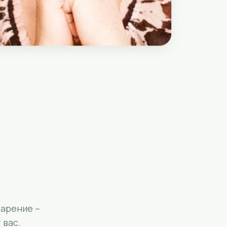
арение –
 вас.