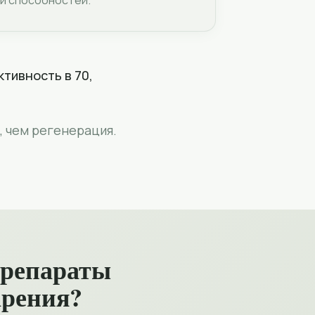
и способностей.
тивность в 70,
, чем регенерация.
препараты
арения?