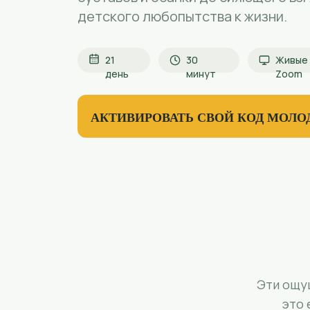
детского любопытства к жизни.
21
30
Живые 
день
минут
Zoom
АКТИВИРОВАТЬ СВОЙ КОД МОЛО
Эти ощу
это 