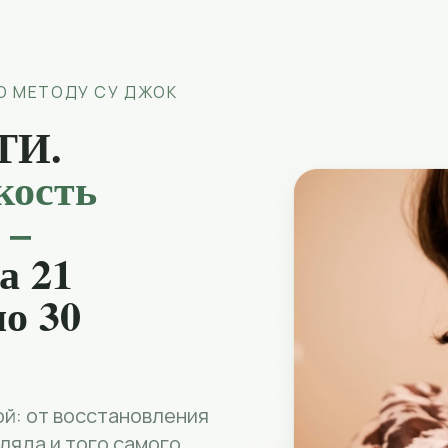
О МЕТОДУ СУ ДЖОК
ТИ.
кость
 –
а 21
по 30
й: от восстановления
ляда и того самого