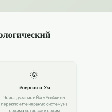
иологический
🌞
Энергия и Ум
Через дыхание и Йогу Улыбки вы
переключите нервную систему из
режима «стресс» в режим