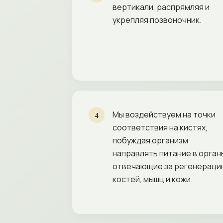
вертикали, распрямляя и
укрепляя позвоночник.
Мы воздействуем на точки
4
соответствия на кистях,
побуждая организм
направлять питание в орган
отвечающие за регенераци
костей, мышц и кожи.